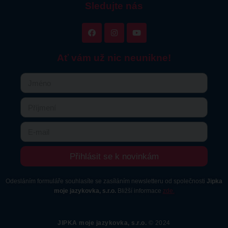
Sledujte nás
Ať vám už nic neunikne!
Přihlásit se k novinkám
Odesláním formuláře souhlasíte se zasíláním newsletteru od společnosti
Jipka
moje jazykovka, s.r.o.
Bližší informace
zde
.
JIPKA moje jazykovka, s.r.o.
© 2024