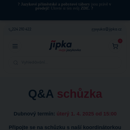
?️ Jazykové příměstské a pobytové tábory
jsou právě
v
prodeji!
Ulovte si ten svůj
ZDE
. ?️
224 210 422
vyuka@jipka.cz
0
Q&A
schůzka
Dubnový termín:
úterý 1. 4. 2025 od 15:00
Připojte se na schůzku s naší koordinátorkou