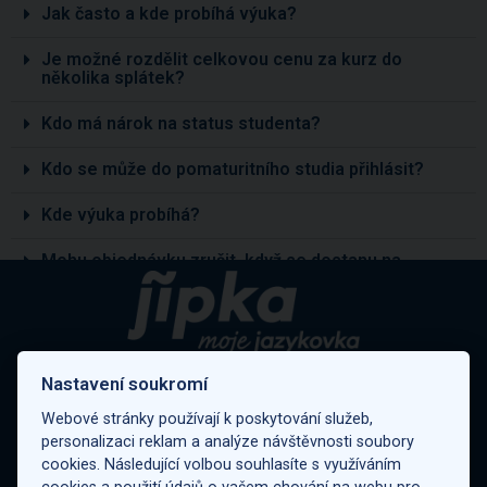
Jak často a kde probíhá výuka?
Je možné rozdělit celkovou cenu za kurz do
několika splátek?
Kdo má nárok na status studenta?
Kdo se může do pomaturitního studia přihlásit?
Kde výuka probíhá?
Mohu objednávku zrušit, když se dostanu na
vysokou školu?
Nastavení soukromí
Jsme součástí EDUA Group:
Webové stránky používají k poskytování služeb,
Top Vision
personalizaci reklam a analýze návštěvnosti soubory
cookies. Následující volbou souhlasíte s využíváním
Digiskills