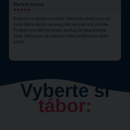
Marta Krulišová





Dceři se na táboře moc líbilo. Měla jisté obavy, protože
mezi dětmi nikoho neznala, ale nakonec vše zvládla.
Program pro děti byl hezký, oceňuji, že skupina byla
e
malá. Děkujeme za příjemný týden a těšíme se zase
příště.
Vyberte si
tábor: