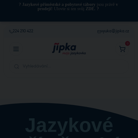
?️ Jazykové příměstské a pobytové tábory
jsou právě
v
prodeji!
Ulovte si ten svůj
ZDE
. ?️
224 210 422
vyuka@jipka.cz
0
Jazykové