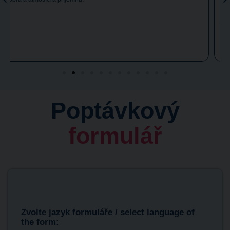
a má skvělé techniky na procvičování. Zažila jsem i jiné učitele na
jiných školách a i když jazyk uměli, nedokázali ho naučit a
předat. Jsem moc vděčná, protože jsem se v práci konečně rozmluvila
a mám z toho obrovskou radost. Děkuji i Vaší škole, děláte to velice
dobře :-). Přeji Vám mnoho úspěchů a spoustu spokojených studentů.
Poptávkový
formulář
Zvolte jazyk formuláře / select language of
the form: