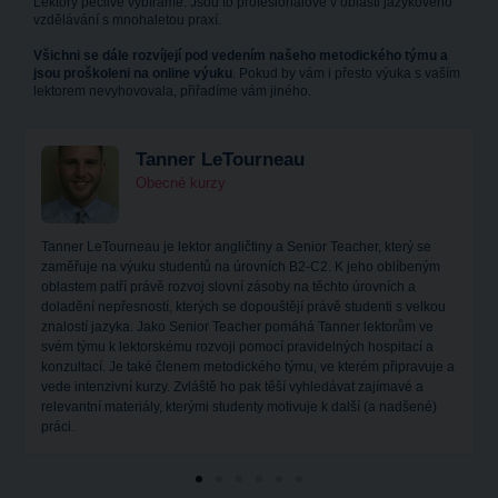
Lektory pečlivě vybíráme. Jsou to profesionálové v oblasti jazykového
vzdělávání s mnohaletou praxí.
Všichni se dále rozvíjejí pod vedením našeho metodického týmu a
jsou proškoleni na online výuku
. Pokud by vám i přesto výuka s vaším
lektorem nevyhovovala, přiřadíme vám jiného.
Tanner LeTourneau
Obecné kurzy
Tanner LeTourneau je lektor angličtiny a Senior Teacher, který se
zaměřuje na výuku studentů na úrovních B2-C2. K jeho oblíbeným
oblastem patří právě rozvoj slovní zásoby na těchto úrovních a
doladění nepřesností, kterých se dopouštějí právě studenti s velkou
znalostí jazyka. Jako Senior Teacher pomáhá Tanner lektorům ve
svém týmu k lektorskému rozvoji pomocí pravidelných hospitací a
konzultací. Je také členem metodického týmu, ve kterém připravuje a
vede intenzivní kurzy. Zvláště ho pak těší vyhledávat zajímavé a
relevantní materiály, kterými studenty motivuje k další (a nadšené)
práci.