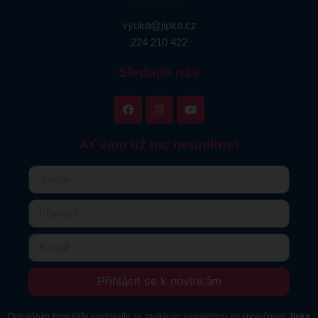
vyuka@jipka.cz
224 210 422
Sledujte nás
Ať vám už nic neunikne!
Přihlásit se k novinkám
Odesláním formuláře souhlasíte se zasíláním newsletteru od společnosti
Jipka