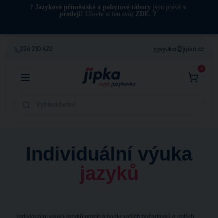
?️ Jazykové příměstské a pobytové tábory
jsou právě
v
prodeji!
Ulovte si ten svůj
ZDE
. ?️
224 210 422
vyuka@jipka.cz
0
Individuální výuka
jazyků
Individuální výuka jazyků probíhá podle vašich požadavků a potřeb.