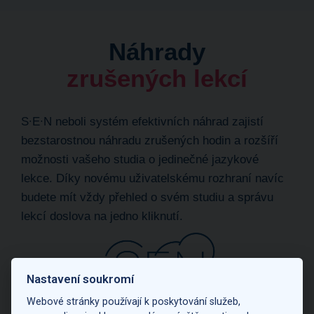
Náhrady
zrušených lekcí
S∙E∙N neboli systém efektivních náhrad zajistí
bezstarostnou náhradu zrušených hodin a rozšíří
možnosti vašeho studia o jedinečné jazykové
lekce. Díky novému uživatelskému rozhraní navíc
budete mít vždy přehled o svém studiu a správu
lekcí doslova na jedno kliknutí.
Nastavení soukromí
Webové stránky používají k poskytování služeb,