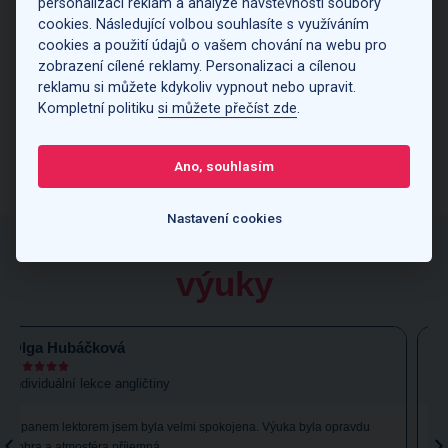
personalizaci reklam a analýze návštěvnosti soubory
cookies. Následující volbou souhlasíte s využíváním
cookies a použití údajů o vašem chování na webu pro
zobrazení cílené reklamy. Personalizaci a cílenou
reklamu si můžete kdykoliv vypnout nebo upravit.
Kompletní politiku
si můžete přečíst zde
.
Jak hradíme zrušené hodiny?
Ano, souhlasím
Nastavení cookies
Recenze
individuální
výuky
Milli Konečná





Individuální výuka angličtiny
Dobrý den, chtěla bych moc poděkovat za skvělé lekce u Báry
Slunečkové. Je to úžasná lektorka, která opravdu umí angličtinu naučit